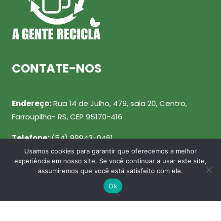
CONTATE-NOS
Endereço:
Rua 14 de Julho, 479, sala 20, Centro,
Farroupilha- RS, CEP 95170-416
Telefone:
(54) 99943-0461
Usamos cookies para garantir que oferecemos a melhor
Email:
julio@agenterecicla.com
experiência em nosso site. Se você continuar a usar este site,
assumiremos que você está satisfeito com ele.
REDES SOCIAIS
Ok