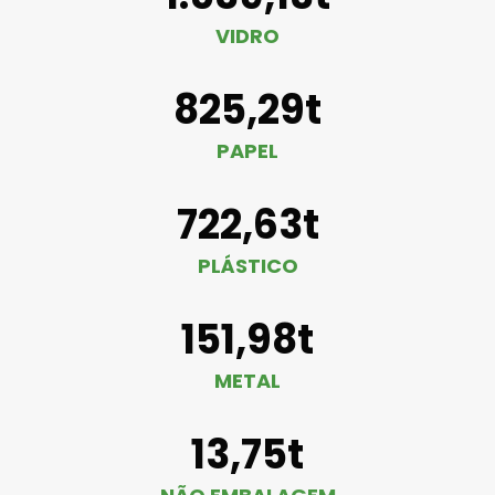
VIDRO
825,29t
PAPEL
722,63t
PLÁSTICO
151,98t
METAL
13,75t