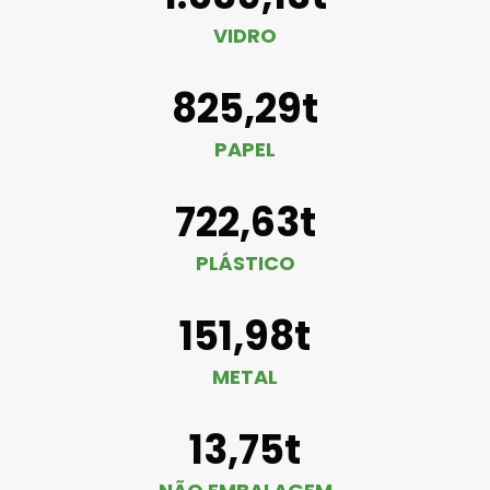
VIDRO
825,29t
PAPEL
722,63t
PLÁSTICO
151,98t
METAL
13,75t