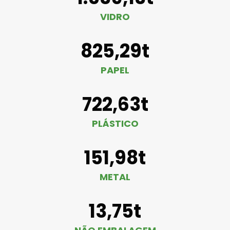
VIDRO
825,29t
PAPEL
722,63t
PLÁSTICO
151,98t
METAL
13,75t