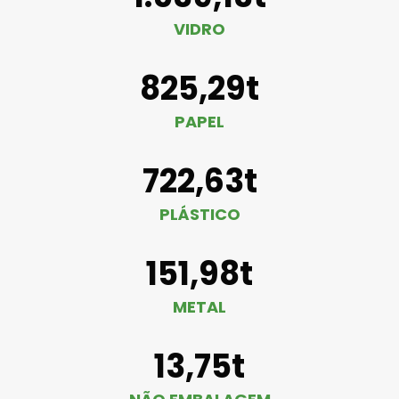
VIDRO
825,29t
PAPEL
722,63t
PLÁSTICO
151,98t
METAL
13,75t