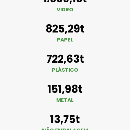
VIDRO
825,29t
PAPEL
722,63t
PLÁSTICO
151,98t
METAL
13,75t