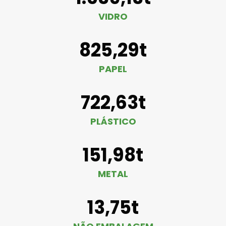
VIDRO
825,29t
PAPEL
722,63t
PLÁSTICO
151,98t
METAL
13,75t