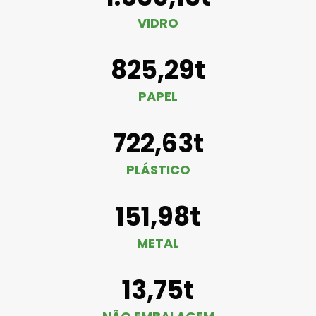
VIDRO
825,29t
PAPEL
722,63t
PLÁSTICO
151,98t
METAL
13,75t