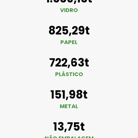
VIDRO
825,29t
PAPEL
722,63t
PLÁSTICO
151,98t
METAL
13,75t