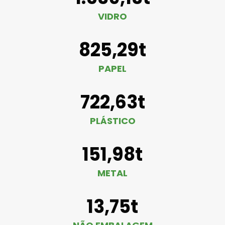
VIDRO
825,29t
PAPEL
722,63t
PLÁSTICO
151,98t
METAL
13,75t