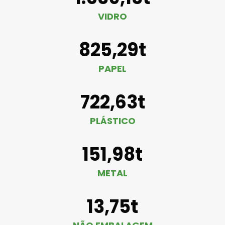
VIDRO
825,29t
PAPEL
722,63t
PLÁSTICO
151,98t
METAL
13,75t