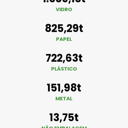
VIDRO
825,29t
PAPEL
722,63t
PLÁSTICO
151,98t
METAL
13,75t