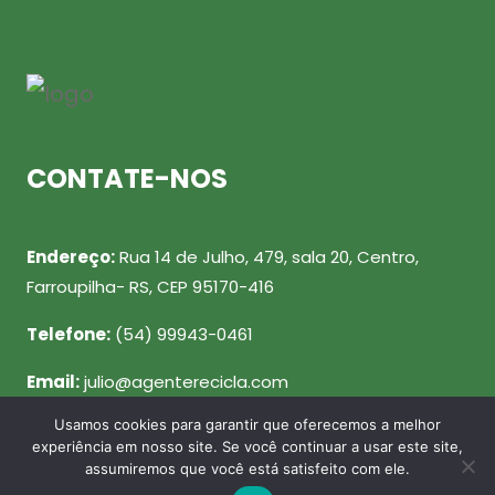
CONTATE-NOS
Endereço:
Rua 14 de Julho, 479, sala 20, Centro,
Farroupilha- RS, CEP 95170-416
Telefone:
(54) 99943-0461
Email:
julio@agenterecicla.com
Usamos cookies para garantir que oferecemos a melhor
REDES SOCIAIS
experiência em nosso site. Se você continuar a usar este site,
assumiremos que você está satisfeito com ele.