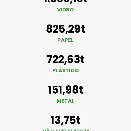
VIDRO
825,29t
PAPEL
722,63t
PLÁSTICO
151,98t
METAL
13,75t