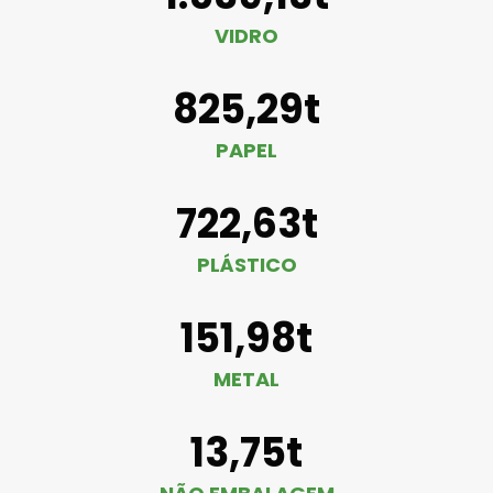
VIDRO
825,29t
PAPEL
722,63t
PLÁSTICO
151,98t
METAL
13,75t