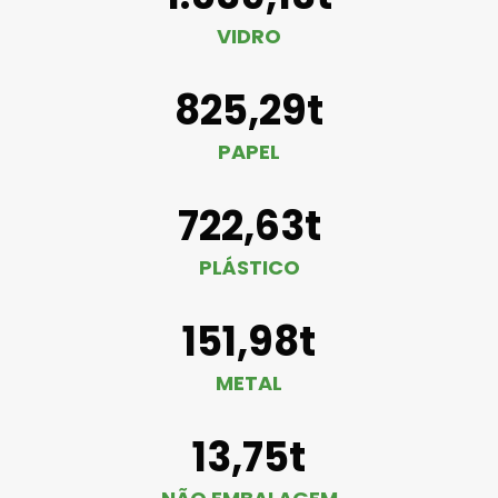
VIDRO
825,29t
PAPEL
722,63t
PLÁSTICO
151,98t
METAL
13,75t