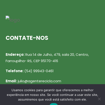
CONTATE-NOS
Endereço:
Rua 14 de Julho, 479, sala 20, Centro,
Farroupilha- RS, CEP 95170-416
Telefone:
(54) 99943-0461
Email:
julio@agenterecicla.com
Usamos cookies para garantir que oferecemos a melhor
REDES SOCIAIS
experiência em nosso site. Se você continuar a usar este site,
assumiremos que você está satisfeito com ele.