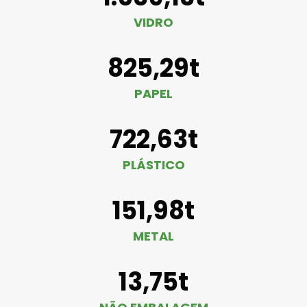
VIDRO
825,29t
PAPEL
722,63t
PLÁSTICO
151,98t
METAL
13,75t