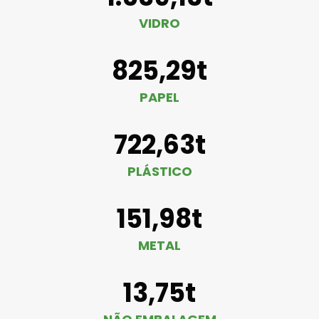
VIDRO
825,29t
PAPEL
722,63t
PLÁSTICO
151,98t
METAL
13,75t