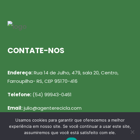
CONTATE-NOS
Endereço:
Rua 14 de Julho, 479, sala 20, Centro,
Farroupilha- RS, CEP 95170-416
Telefone:
(54) 99943-0461
Email:
julio@agenterecicla.com
Usamos cookies para garantir que oferecemos a melhor
REDES SOCIAIS
experiência em nosso site. Se você continuar a usar este site,
assumiremos que você está satisfeito com ele.