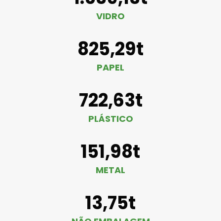
VIDRO
825,29t
PAPEL
722,63t
PLÁSTICO
151,98t
METAL
13,75t