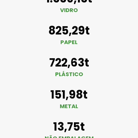
VIDRO
825,29t
PAPEL
722,63t
PLÁSTICO
151,98t
METAL
13,75t