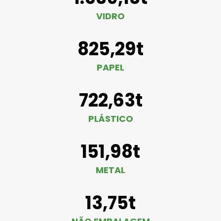
VIDRO
825,29t
PAPEL
722,63t
PLÁSTICO
151,98t
METAL
13,75t