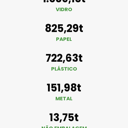
VIDRO
825,29t
PAPEL
722,63t
PLÁSTICO
151,98t
METAL
13,75t