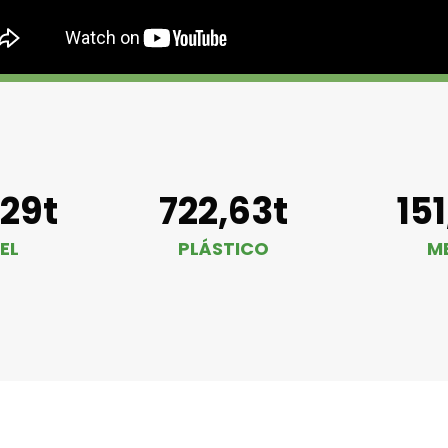
,29t
722,63t
15
EL
PLÁSTICO
M