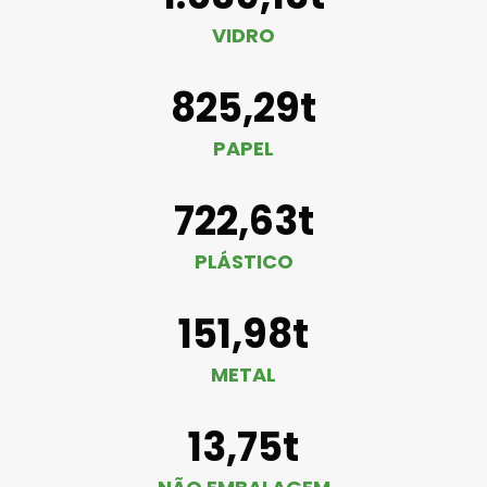
VIDRO
825,29t
PAPEL
722,63t
PLÁSTICO
151,98t
METAL
13,75t