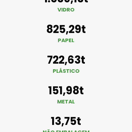
VIDRO
825,29t
PAPEL
722,63t
PLÁSTICO
151,98t
METAL
13,75t