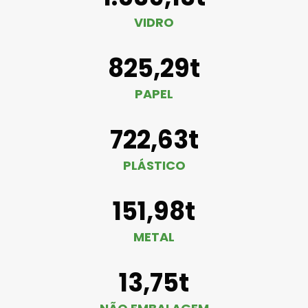
VIDRO
825,29t
PAPEL
722,63t
PLÁSTICO
151,98t
METAL
13,75t