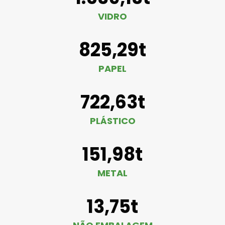
VIDRO
825,29t
PAPEL
722,63t
PLÁSTICO
151,98t
METAL
13,75t