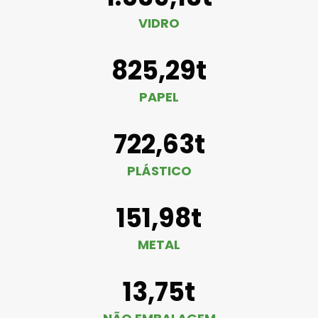
VIDRO
825,29t
PAPEL
722,63t
PLÁSTICO
151,98t
METAL
13,75t