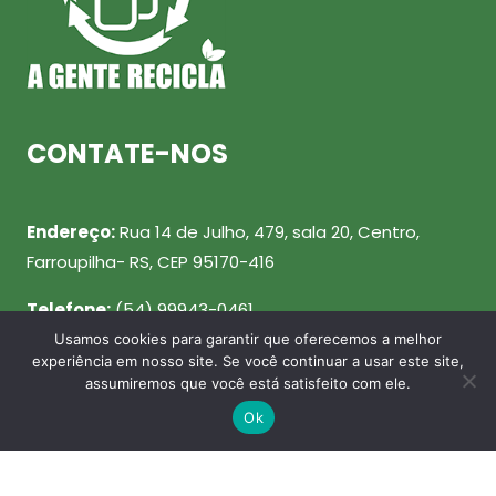
CONTATE-NOS
Endereço:
Rua 14 de Julho, 479, sala 20, Centro,
Farroupilha- RS, CEP 95170-416
Telefone:
(54) 99943-0461
Usamos cookies para garantir que oferecemos a melhor
Email:
julio@agenterecicla.com
experiência em nosso site. Se você continuar a usar este site,
assumiremos que você está satisfeito com ele.
REDES SOCIAIS
Ok