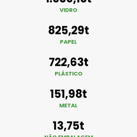
VIDRO
825,29t
PAPEL
722,63t
PLÁSTICO
151,98t
METAL
13,75t