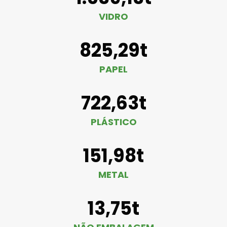
VIDRO
825,29t
PAPEL
722,63t
PLÁSTICO
151,98t
METAL
13,75t