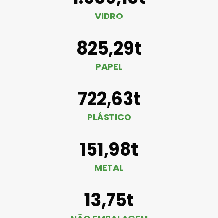
VIDRO
825,29t
PAPEL
722,63t
PLÁSTICO
151,98t
METAL
13,75t