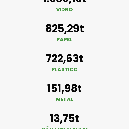
VIDRO
825,29t
PAPEL
722,63t
PLÁSTICO
151,98t
METAL
13,75t