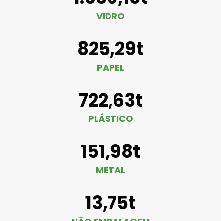
VIDRO
825,29t
PAPEL
722,63t
PLÁSTICO
151,98t
METAL
13,75t