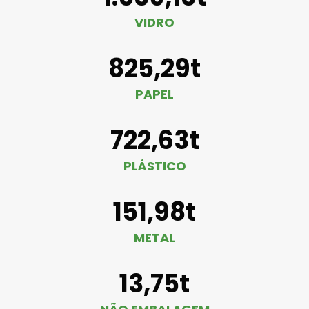
VIDRO
825,29t
PAPEL
722,63t
PLÁSTICO
151,98t
METAL
13,75t