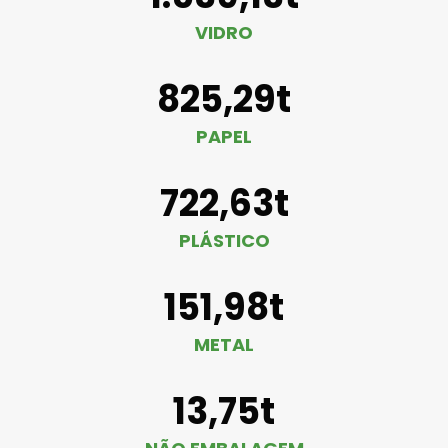
VIDRO
825,29t
PAPEL
722,63t
PLÁSTICO
151,98t
METAL
13,75t