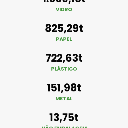
VIDRO
825,29t
PAPEL
722,63t
PLÁSTICO
151,98t
METAL
13,75t