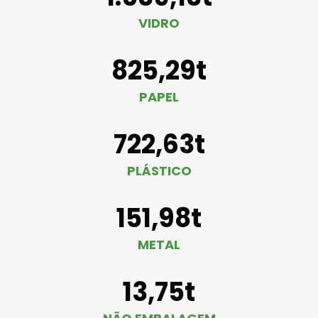
VIDRO
825,29t
PAPEL
722,63t
PLÁSTICO
151,98t
METAL
13,75t