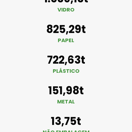
VIDRO
825,29t
PAPEL
722,63t
PLÁSTICO
151,98t
METAL
13,75t