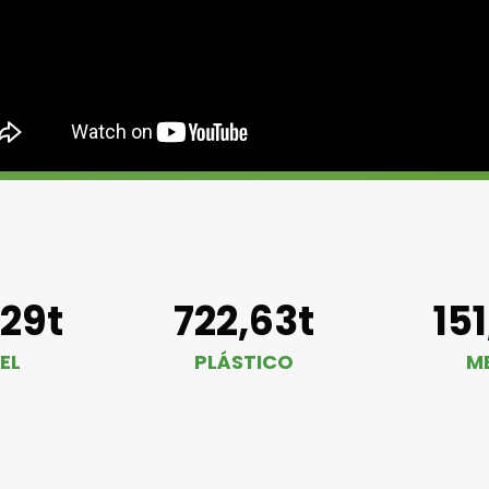
,29t
722,63t
15
EL
PLÁSTICO
M