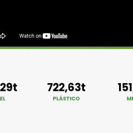
,29t
722,63t
15
EL
PLÁSTICO
M