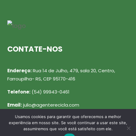
CONTATE-NOS
Endereço:
Rua 14 de Julho, 479, sala 20, Centro,
Farroupilha- RS, CEP 95170-416
Telefone:
(54) 99943-0461
Email:
julio@agenterecicla.com
Usamos cookies para garantir que oferecemos a melhor
REDES SOCIAIS
experiência em nosso site. Se você continuar a usar este site,
assumiremos que você está satisfeito com ele.