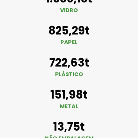
VIDRO
825,29t
PAPEL
722,63t
PLÁSTICO
151,98t
METAL
13,75t