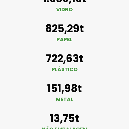
VIDRO
825,29t
PAPEL
722,63t
PLÁSTICO
151,98t
METAL
13,75t