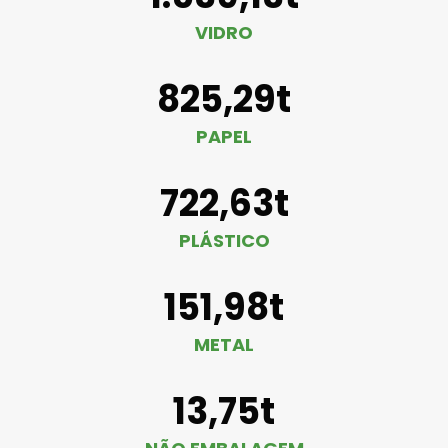
VIDRO
825,29t
PAPEL
722,63t
PLÁSTICO
151,98t
METAL
13,75t